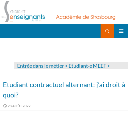
Recherche
ALLER
AU
MENU
CONTENU
PRINCI
Entrée dans le métier
>
Etudiant·e MEEF
>
Etudiant contractuel alternant: j’ai droit à
quoi?
28 AOÛT 2022