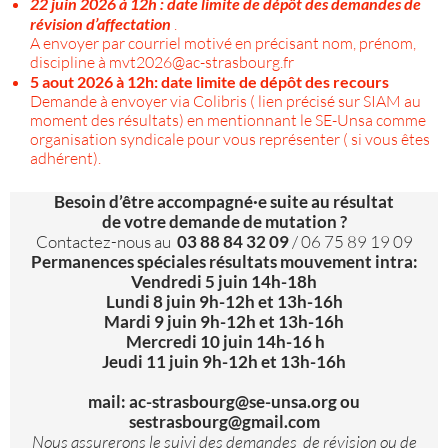
22 juin 2026 à 12h : date limite de dépôt des demandes de
révision d’affectation
.
A envoyer par courriel motivé en précisant nom, prénom,
discipline à mvt2026@ac-strasbourg.fr
5 aout 2026 à 12h: date limite de dépôt des recours
Demande à envoyer via Colibris ( lien précisé sur SIAM au
moment des résultats) en mentionnant le SE-Unsa comme
organisation syndicale pour vous représenter ( si vous êtes
adhérent).
Besoin d’être accompagné·e suite au résultat
de votre demande de mutation ?
Contactez-nous au
03 88 84 32 09
/ 06 75 89 19 09
Permanences spéciales résultats mouvement intra:
Vendredi 5 juin 14h-18h
Lundi 8 juin 9h-12h et 13h-16h
Mardi 9 juin 9h-12h et 13h-16h
Mercredi 10 juin 14h-16 h
Jeudi 11 juin 9h-12h et 13h-16h
mail: ac-strasbourg@se-unsa.org ou
sestrasbourg@gmail.com
Nous assurerons le suivi des demandes de révision ou de