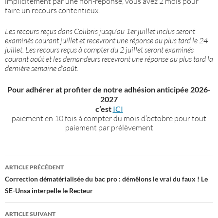
implicitement par une non-réponse, vous avez 2 mois pour
faire un recours contentieux.
Les recours reçus dans Colibris jusqu’au 1er juillet inclus seront
examinés courant juillet et recevront une réponse au plus tard le 24
juillet. Les recours reçus à compter du 2 juillet seront examinés
courant août et les demandeurs recevront une réponse au plus tard la
dernière semaine d’août.
Pour adhérer at profiter de notre adhésion anticipée 2026-
2027
c’est
ICI
paiement en 10 fois à compter du mois d’octobre pour tout
paiement par prélèvement
Navigation
ARTICLE PRÉCÉDENT
des
Correction dématérialisée du bac pro : démêlons le vrai du faux ! Le
SE-Unsa interpelle le Recteur
articles
ARTICLE SUIVANT