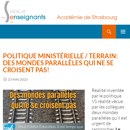
Recherche
ALLER
AU
MENU
CONTENU
PRINCI
POLITIQUE MINISTÉRIELLE / TERRAIN:
DES MONDES PARALLÈLES QUI NE SE
CROISENT PAS!
23 MAI 2023
Réalité inventée
par le politique
VS réalité vécue
par les collègues :
deux mondes
parallèles qu’il est
urgent de
rapprocher.
Le