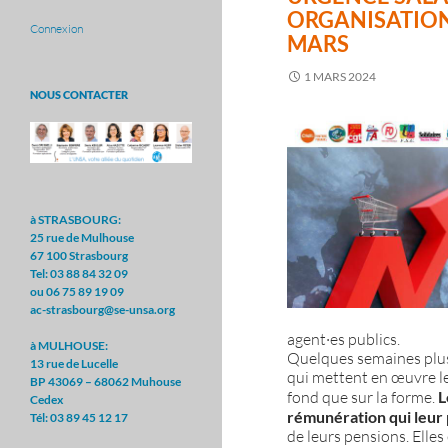
ORGANISATIONS
Connexion
MARS
1 MARS 2024
NOUS CONTACTER
à STRASBOURG:
25 rue de Mulhouse
67 100 Strasbourg
Tel: 03 88 84 32 09
ou 06 75 89 19 09
ac-strasbourg@se-unsa.org
agent·es publics.
à MULHOUSE:
Quelques semaines plus t
13 rue de Lucelle
qui mettent en œuvre le
BP 43069 – 68062 Muhouse
fond que sur la forme.
L
Cedex
rémunération qui leur 
Tél: 03 89 45 12 17
de leurs pensions. Elles