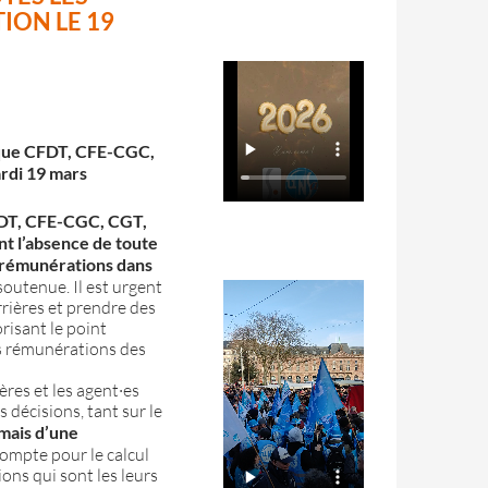
ION LE 19
lique CFDT, CFE-CGC,
ardi 19 mars
CFDT, CFE-CGC, CGT,
t l’absence de toute
 rémunérations dans
outenue. Il est urgent
rrières et prendre des
risant le point
es rémunérations des
ères et les agent·es
décisions, tant sur le
 mais d’une
compte pour le calcul
ions qui sont les leurs