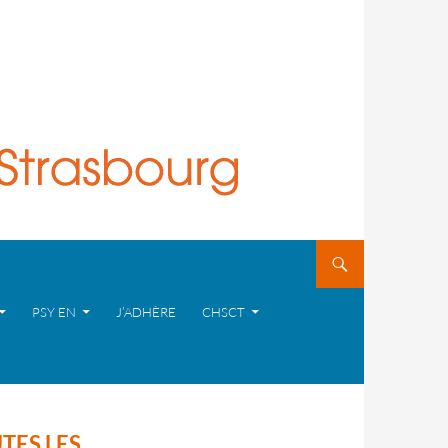
PSY EN
J’ADHÈRE
CHSCT
TES LES