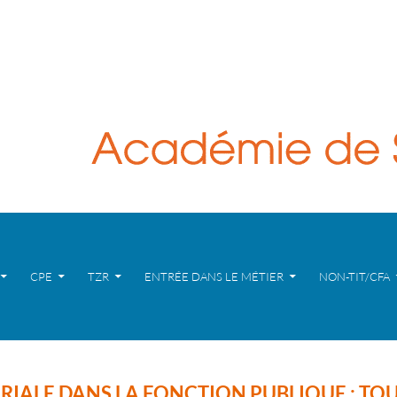
CPE
TZR
ENTRÉE DANS LE MÉTIER
NON-TIT/CFA
IALE DANS LA FONCTION PUBLIQUE : TOU