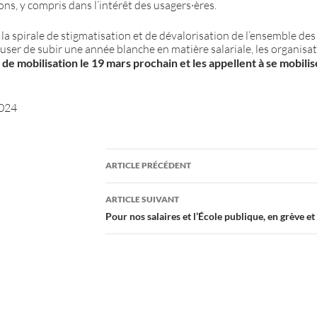
ns, y compris dans l’intérêt des usagers·ères.
la spirale de stigmatisation et de dévalorisation de l’ensemble des
user de subir une année blanche en matière salariale, les organisa
de mobilisation le 19 mars prochain et les appellent à se mobili
2024
Navigation
ARTICLE PRÉCÉDENT
des
ARTICLE SUIVANT
articles
Pour nos salaires et l’École publique, en grève et