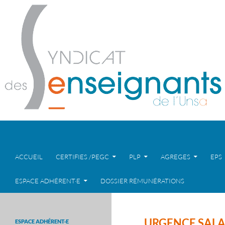
Recherche
ALLER AU CONTENU
ACCUEIL
CERTIFIES /PEGC
PLP
AGREGES
EPS
ESPACE ADHÉRENT·E
DOSSIER RÉMUNÉRATIONS
URGENCE SALAR
ESPACE ADHÉRENT·E