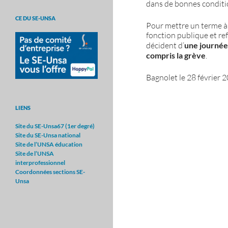
dans de bonnes conditio
CE DU SE-UNSA
Pour mettre un terme à 
fonction publique et ref
décident d’
une journée 
compris la grève
.
Bagnolet le 28 février 
LIENS
Site du SE-Unsa67 (1er degré)
Site du SE-Unsa nationa
l
Site de l’UNSA éducation
Site de l’UNSA
interprofessionnel
Coordonnées sections SE-
Unsa